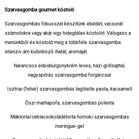
Szarvasgomba gourmet kóstoló
Szarvasgombás fókusszal készítünk ebédet, vacsorát
számotokra vagy akár egy hidegtálas kóstolót. Válogass a
menünkből és kóstold meg a többféle szarvasgomba
intenzív ám különböző illatát, aromáját.
Narancsos édesburgonykrém leves, házi grillsajttal,
nagyspórás szarvasgomba forgáccsal
Isztriai (fehér) szarvasgombás taglitelle pasta, kacsamell
Őszi marhapofa, szarvasgombás polenta
Máktorta/céklacsokoládétorta homoki szarvasgombás
meringue-gel