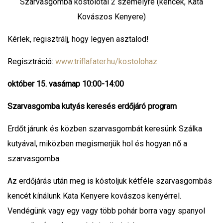
Szarvasgomba kóstolótál 2 személyre (kencék, Kata
Kovászos Kenyere)
Kérlek, regisztrálj, hogy legyen asztalod!
Regisztráció:
www.triflafater.hu/kostolohaz
október 15. vasárnap 10:00-14:00
Szarvasgomba kutyás keresés erdőjáró program
Erdőt járunk és közben szarvasgombát keresünk Szálka
kutyával, miközben megismerjük hol és hogyan nő a
szarvasgomba.
Az erdőjárás után meg is kóstoljuk kétféle szarvasgombás
kencét kínálunk Kata Kenyere kovászos kenyérrel.
Vendégünk vagy egy vagy több pohár borra vagy spanyol