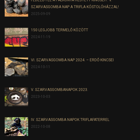
FEDEZD FEL A PALKONYA REJTETT KINCSEIT: V.
SZARVASGOMBA NAP A TRIFLA KÓSTOLÓHÁZZAL!
2025-09-09
150 LEGJOBB TERMELŐ KÖZÖTT
2024-11-19
VI. SZARVASGOMBA NAP 2024. – ERDŐ KINCSEI
2024-10-11
V. SZARVASGOMBANAPOK 2023.
2023-10-03
IV. SZARVASGOMBA NAPOK TRIFLAFATERREL
2022-10-08