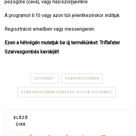
pezsgőre (cava), vagy háziszörpjeinkre.
A programot 6 fő vagy azon túli jelentkezéskor indítjuk.
Regisztráció emailben vagy messengeren.
Ezen a hétvégén mutatjuk be új termékünket: Triflafater
Szarvasgombás kaviárját!
GOURMET
SZARVASGOMBA
SZARVASGOMBA KERESÉS KUTYA GOURMET
ELŐZŐ
CIKK