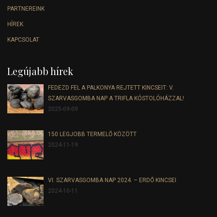
PARTNEREINK
HÍREK
KAPCSOLAT
Legújabb hírek
FEDEZD FEL A PALKONYA REJTETT KINCSEIT: V.
SZARVASGOMBA NAP A TRIFLA KÓSTOLÓHÁZZAL!
2025-09-09
150 LEGJOBB TERMELŐ KÖZÖTT
2024-11-19
VI. SZARVASGOMBA NAP 2024. – ERDŐ KINCSEI
2024-10-11