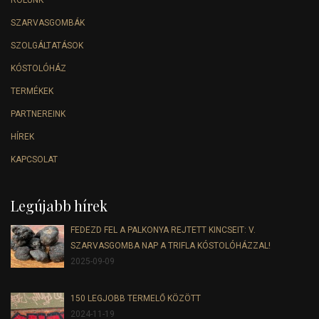
RÓLUNK
SZARVASGOMBÁK
SZOLGÁLTATÁSOK
KÓSTOLÓHÁZ
TERMÉKEK
PARTNEREINK
HÍREK
KAPCSOLAT
Legújabb hírek
FEDEZD FEL A PALKONYA REJTETT KINCSEIT: V.
SZARVASGOMBA NAP A TRIFLA KÓSTOLÓHÁZZAL!
2025-09-09
150 LEGJOBB TERMELŐ KÖZÖTT
2024-11-19