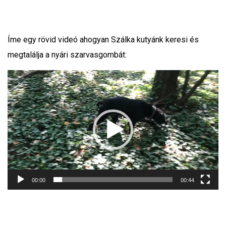
Íme egy rövid videó ahogyan Szálka kutyánk keresi és
megtalálja a nyári szarvasgombát:
Videólejátszó
00:00
00:44