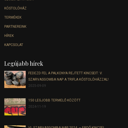
KÓSTOLÓHÁZ
TERMÉKEK
PARTNEREINK
HÍREK
KAPCSOLAT
Legújabb hírek
FEDEZD FEL A PALKONYA REJTETT KINCSEIT: V.
SZARVASGOMBA NAP A TRIFLA KÓSTOLÓHÁZZAL!
2025-09-09
150 LEGJOBB TERMELŐ KÖZÖTT
2024-11-19
VI. SZARVASGOMBA NAP 2024. – ERDŐ KINCSEI