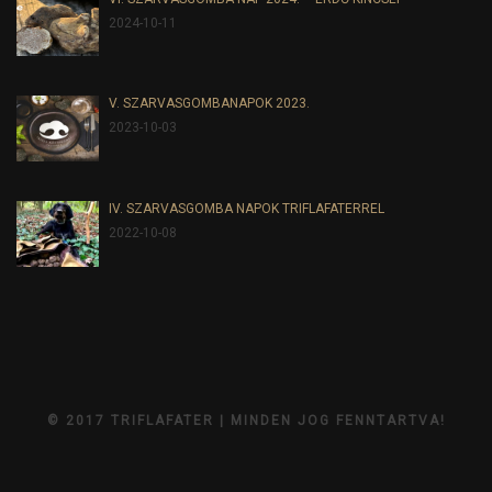
2024-10-11
V. SZARVASGOMBANAPOK 2023.
2023-10-03
IV. SZARVASGOMBA NAPOK TRIFLAFATERREL
2022-10-08
© 2017 TRIFLAFATER | MINDEN JOG FENNTARTVA!