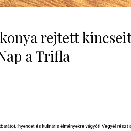
konya rejtett kincseit
ap a Trifla
arátot, ínyencet és kulináris élményekre vágyót! Vegyél részt