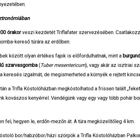
rnyezetében.
sztronómiában
:00 órakor
veszi kezdetét Triflafater szervezésében. Csatlakoz
gomba-kereső túrára az erdőben.
bek között olyan értékes fajok is előfordulhatnak, mint a
burgun
lű szarvasgomba
(
Tuber mesentericum
), vagy akár az isztriai 
 keresés izgalmát, de megismerheted a környék e rejtett kincsei
tán a Trifla Kóstolóházban megkóstolhatod a frissen talált „feke
nk kovászos kenyérrel. Vendégünk vagy egy vagy több pohár bor
 fel, hegyen le, erdőn-mezőn át. A túra megközelítőleg 4 km.
toló bor/habzóbor/házi szörpök a Trifla Kóstolóházban Palkon