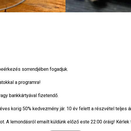
 beérkezés sorrendjében fogadjuk.
atokkal a programra!
vagy bankkártyával fizetendő.
ves korig 50% kedvezmény jár. 10 év felett a részvétel teljes ár
. A lemondásról emailt küldünk előző este 22:00 óráig! Kérlek f