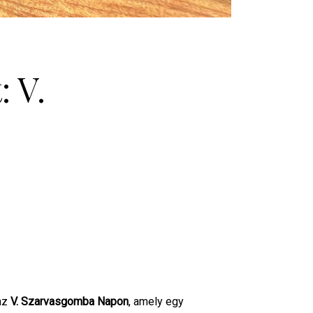
: V.
 az
V. Szarvasgomba Napon
, amely egy