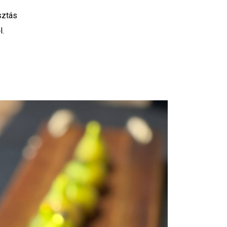
sztás
l.