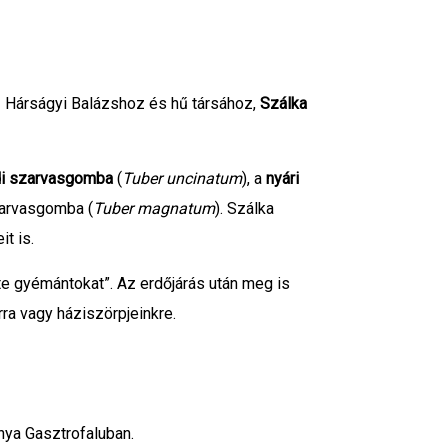
z Hárságyi Balázshoz és hű társához,
Szálka
di szarvasgomba
(
Tuber uncinatum
), a
nyári
szarvasgomba (
Tuber magnatum
). Szálka
t is.
te gyémántokat”. Az erdőjárás után meg is
ra vagy háziszörpjeinkre.
ya Gasztrofaluban.