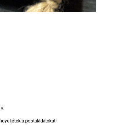
ú.
igyeljétek a postaládátokat!