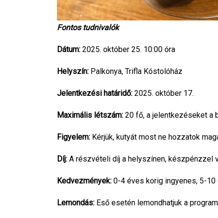
Fontos tudnivalók
Dátum:
2025. október 25. 10:00 óra
Helyszín:
Palkonya, Trifla Kóstolóház
Jelentkezési határidő:
2025. október 17.
Maximális létszám:
20 fő, a jelentkezéseket a
Figyelem:
Kérjük, kutyát most ne hozzatok mag
Díj:
A részvételi díj a helyszínen, készpénzzel 
Kedvezmények:
0-4 éves korig ingyenes, 5-10 é
Lemondás:
Eső esetén lemondhatjuk a programot