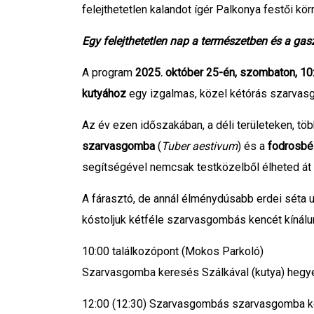
felejthetetlen kalandot ígér Palkonya festői kö
Egy felejthetetlen nap a természetben és a ga
A program
2025. október 25-én, szombaton, 10
kutyához
egy izgalmas, közel kétórás szarvas
Az év ezen időszakában, a déli területeken, töb
szarvasgomba
(
Tuber aestivum
) és a
fodrosbé
segítségével nemcsak testközelből élheted át a
A fárasztó, de annál élménydúsabb erdei séta u
kóstoljuk kétféle szarvasgombás kencét kínálu
10:00 találkozópont (Mokos Parkoló)
Szarvasgomba keresés Szálkával (kutya) hegyen
12:00 (12:30) Szarvasgombás szarvasgomba kós