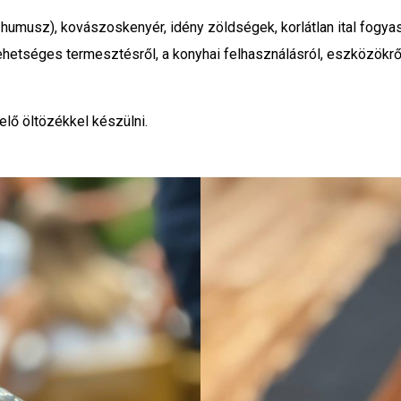
humusz), kovászoskenyér, idény zöldségek, korlátlan ital fogya
etséges termesztésről, a konyhai felhasználásról, eszközökrő
elő öltözékkel készülni.