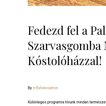
Fedezd fel a Pal
Szarvasgomba N
Kóstolóházzal!
By
triflafateradmin
Különleges programra hívunk minden természetb