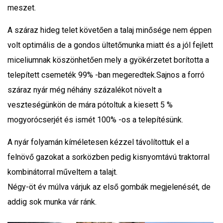
meszet.
A száraz hideg telet követően a talaj minősége nem éppen
volt optimális de a gondos ültetőmunka miatt és a jól fejlett
miceliumnak köszönhetően mely a gyökérzetet borította a
telepített csemeték 99% -ban megeredtek.Sajnos a forró
száraz nyár még néhány százalékot növelt a
veszteségünkön de mára pótoltuk a kiesett 5 %
mogyorócserjét és ismét 100% -os a telepítésünk.
A nyár folyamán kíméletesen kézzel távolítottuk el a
felnövő gazokat a sorközben pedig kisnyomtávú traktorral
kombinátorral műveltem a talajt.
Négy-öt év múlva várjuk az első gombák megjelenését, de
addig sok munka vár ránk.