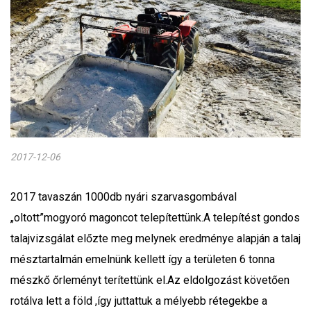
2017-12-06
2017 tavaszán 1000db nyári szarvasgombával
„oltott”mogyoró magoncot telepítettünk.A telepítést gondos
talajvizsgálat előzte meg melynek eredménye alapján a talaj
mésztartalmán emelnünk kellett így a területen 6 tonna
mészkő őrleményt terítettünk el.Az eldolgozást követően
rotálva lett a föld ,így juttattuk a mélyebb rétegekbe a