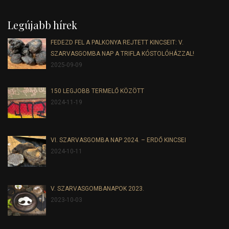
Legújabb hírek
FEDEZD FEL A PALKONYA REJTETT KINCSEIT: V.
SZARVASGOMBA NAP A TRIFLA KÓSTOLÓHÁZZAL!
2025-09-09
150 LEGJOBB TERMELŐ KÖZÖTT
2024-11-19
VI. SZARVASGOMBA NAP 2024. – ERDŐ KINCSEI
2024-10-11
V. SZARVASGOMBANAPOK 2023.
2023-10-03