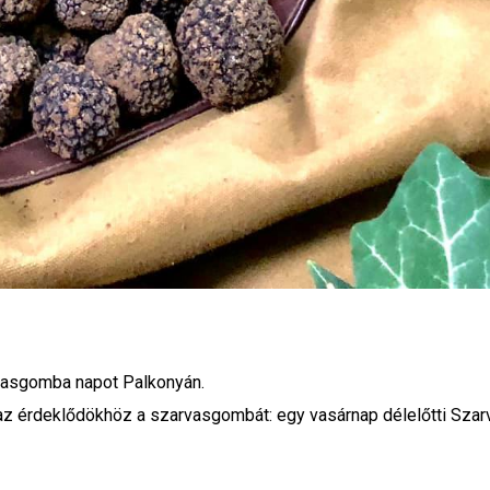
vasgomba napot Palkonyán.
az érdeklődökhöz a szarvasgombát: egy vasárnap délelőtti Sz