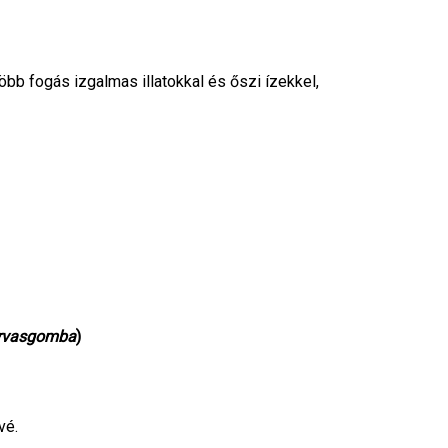
bb fogás izgalmas illatokkal és őszi ízekkel,
arvasgomba
)
vé.