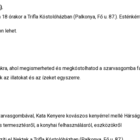
).
 18 órakor a Trifla Kóstolóházban (Palkonya, Fő u. 87.). Esténkén
n lehet.
kra, ahol megismerheted és megkóstolhatod a szarvasgomba fajt
az illatokat és az ízeket egyszerre.
arvasgombával, Kata Kenyere kovászos kenyérrel mellé Hárságy
termesztésről, a konyhai felhasználásról, eszközökről
ti el Nektek a Trifla Kóstolóházban (Palkonya, Fő u. 87.)