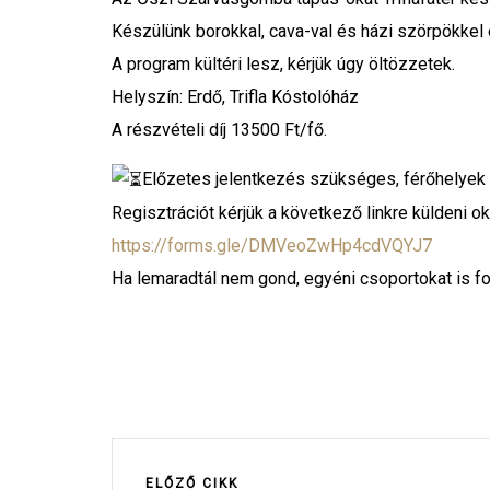
Készülünk borokkal, cava-val és házi szörpökkel é
A program kültéri lesz, kérjük úgy öltözzetek.
Helyszín: Erdő, Trifla Kóstolóház
A részvételi díj 13500 Ft/fő.
Előzetes jelentkezés szükséges, férőhelyek 
Regisztrációt kérjük a következő linkre küldeni ok
https://forms.gle/DMVeoZwHp4cdVQYJ7
Ha lemaradtál nem gond, egyéni csoportokat is 
ELŐZŐ CIKK