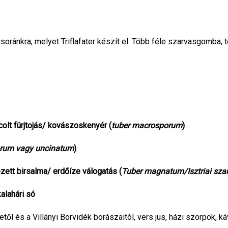
ánkra, melyet Triflafater készít el. Több féle szarvasgomba, tö
t fürjtojás/ kovászoskenyér (
tuber macrosporum
)
orum vagy uncinatum
)
ett birsalma/ erdőíze válogatás (
Tuber magnatum/Isztriai sz
lahári só
ől és a Villányi Borvidék borászaitól, vers jus, házi szörpök, ká