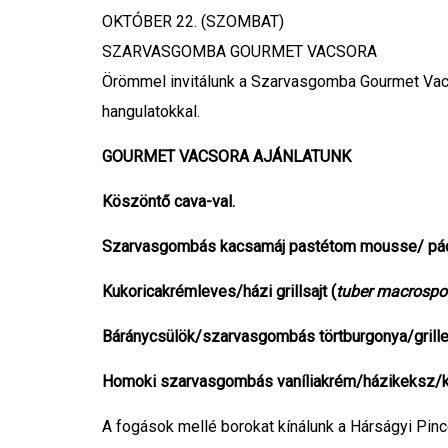
OKTÓBER 22. (SZOMBAT)
SZARVASGOMBA GOURMET VACSORA
Örömmel invitálunk a Szarvasgomba Gourmet Vacsor
hangulatokkal.
GOURMET VACSORA AJÁNLATUNK
Köszöntő cava-val.
Szarvasgombás kacsamáj pastétom mousse/ pácol
Kukoricakrémleves/házi grillsajt (
tuber macrosp
Báránycsülök/szarvasgombás törtburgonya/grillez
Homoki szarvasgombás vaníliakrém/házikeksz/ka
A fogások mellé borokat kínálunk a Hárságyi Pincet