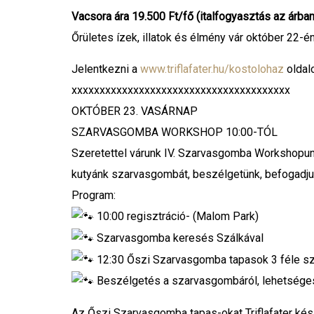
Vacsora ára 19.500 Ft/fő (italfogyasztás az árban
Őrületes ízek, illatok és élmény vár október 22-én
Jelentkezni a
www.triflafater.hu/kostolohaz
oldalo
xxxxxxxxxxxxxxxxxxxxxxxxxxxxxxxxxxxxxxx
OKTÓBER 23. VASÁRNAP
SZARVASGOMBA WORKSHOP 10:00-TÓL
Szeretettel várunk IV. Szarvasgomba Workshopun
kutyánk szarvasgombát, beszélgetünk, befogadjuk 
Program:
10:00 regisztráció- (Malom Park)
Szarvasgomba keresés Szálkával
12:30 Őszi Szarvasgomba tapasok 3 féle sz
Beszélgetés a szarvasgombáról, lehetséges 
Az Őszi Szarvasgomba tapas-okat Triflafater készí