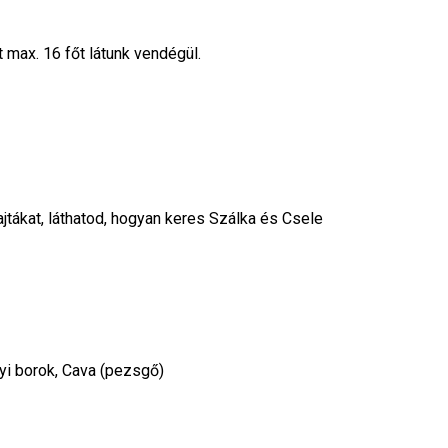
t max. 16 főt látunk vendégül.
ákat, láthatod, hogyan keres Szálka és Csele
i borok, Cava (pezsgő)