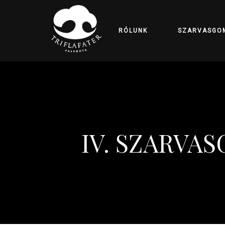
RÓLUNK
SZARVASGO
IV. SZARVA