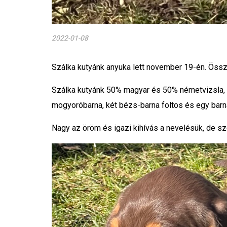
2022-01-08
Szálka kutyánk anyuka lett november 19-én. Öss
Szálka kutyánk 50% magyar és 50% németvizsla, 
mogyoróbarna, két bézs-barna foltos és egy barna
Nagy az öröm és igazi kihívás a nevelésük, de sz