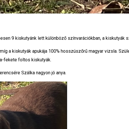
zesen 9 kiskutyánk lett különböző színvarációkban, a kiskutyá
míg a kiskutyák apukája 100% hosszúszőrű magyar vizsla. Szüle
-fekete foltos kiskutyák.
erencsére Szálka nagyon jó anya.