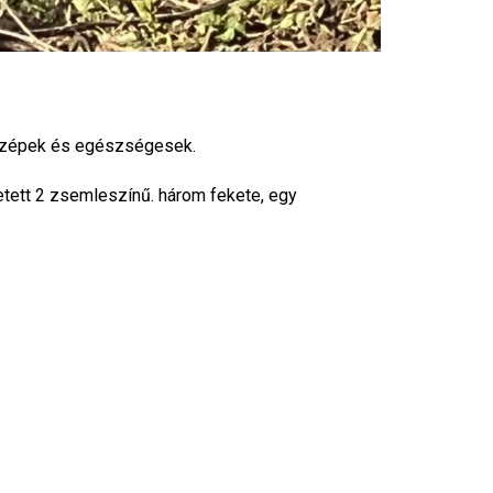
nap
2024.
–
Erdő
k szépek és egészségesek.
kincsei
V.
tett 2 zsemleszínű. három fekete, egy
Szarvasgom
2023.
IV.
Szarvasgo
napok
Triflafaterrel