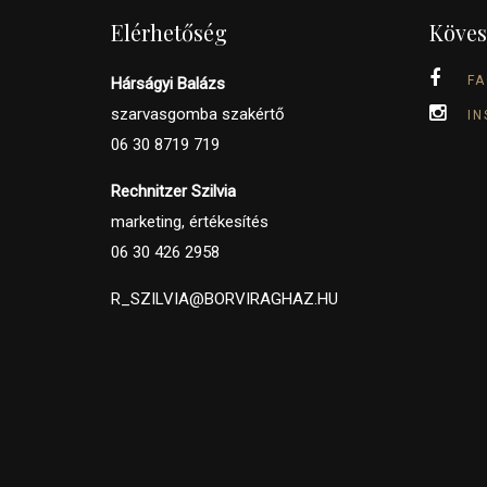
Elérhetőség
Köves
F
Hárságyi Balázs
szarvasgomba szakértő
I
06 30 8719 719
Rechnitzer Szilvia
marketing, értékesítés
06 30 426 2958
R_SZILVIA@BORVIRAGHAZ.HU