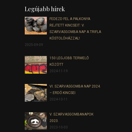
Legújabb hírek
FEDEZD FEL A PALKONYA
REJTETT KINCSEIT: V.
SZARVASGOMBA NAP A TRIFLA
KÓSTOLÓHÁZZAL!
2025-09-09
150 LEGJOBB TERMELŐ
KÖZÖTT
2024-11-19
VI. SZARVASGOMBA NAP 2024.
– ERDŐ KINCSEI
2024-10-11
V. SZARVASGOMBANAPOK
2023.
2023-10-03