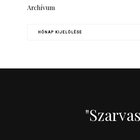
Archívum
"Szarva