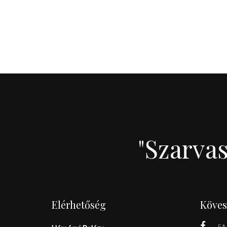
"Szarva
Elérhetőség
Köves
F