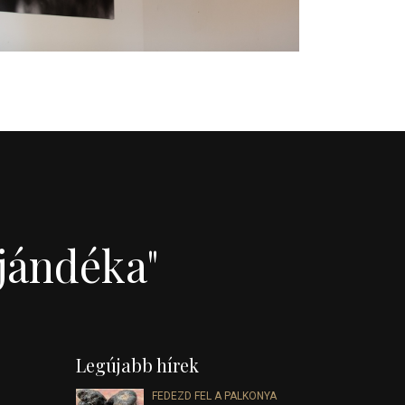
jándéka"
Legújabb hírek
FEDEZD FEL A PALKONYA