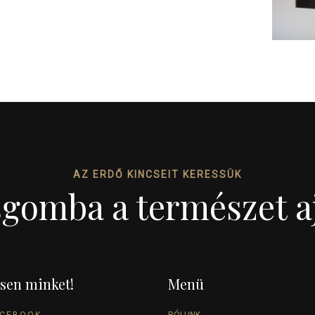
AZ ERDŐ KINCSEIT KERESSÜK
sgomba a természet a
sen minket!
Menü
ACEBOOK
RÓLUNK