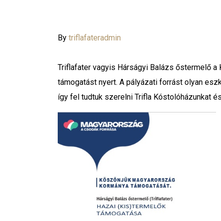
By
triflafateradmin
Triflafater vagyis Hárságyi Balázs őstermelő a 
támogatást nyert. A pályázati forrást olyan es
így fel tudtuk szerelni Trifla Kóstolóházunkat 