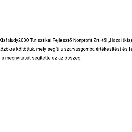
Kisfaludy2030 Turisztikai Fejlesztő Nonprofit Zrt.-től „Hazai (k
zközökre költöttük, mely segíti a szarvasgomba értékesítést és 
és a megnyitását segítette ez az összeg.