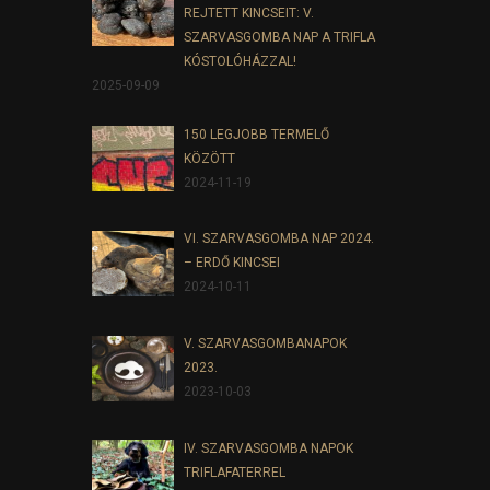
REJTETT KINCSEIT: V.
SZARVASGOMBA NAP A TRIFLA
KÓSTOLÓHÁZZAL!
2025-09-09
150 LEGJOBB TERMELŐ
KÖZÖTT
2024-11-19
VI. SZARVASGOMBA NAP 2024.
– ERDŐ KINCSEI
2024-10-11
V. SZARVASGOMBANAPOK
2023.
2023-10-03
IV. SZARVASGOMBA NAPOK
TRIFLAFATERREL