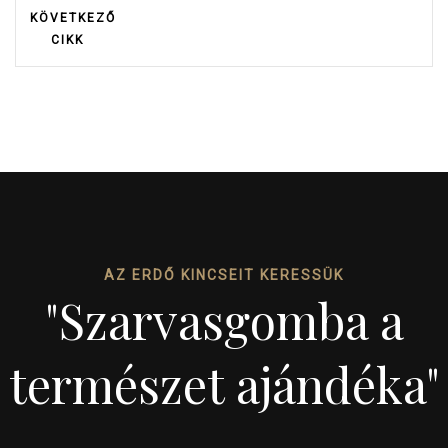
KÖVETKEZŐ
CIKK
AZ ERDŐ KINCSEIT KERESSÜK
"Szarvasgomba a
természet ajándéka"