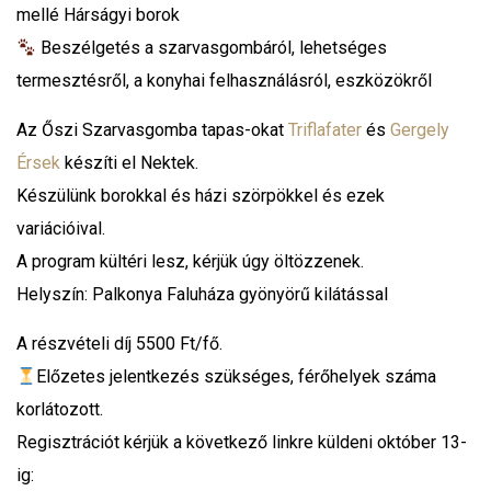
mellé Hárságyi borok
Beszélgetés a szarvasgombáról, lehetséges
termesztésről, a konyhai felhasználásról, eszközökről
Az Őszi Szarvasgomba tapas-okat
Triflafater
és
Gergely
Érsek
készíti el Nektek.
Készülünk borokkal és házi szörpökkel és ezek
variációival.
A program kültéri lesz, kérjük úgy öltözzenek.
Helyszín: Palkonya Faluháza gyönyörű kilátással
A részvételi díj 5500 Ft/fő.
Előzetes jelentkezés szükséges, férőhelyek száma
korlátozott.
Regisztrációt kérjük a következő linkre küldeni október 13-
ig: