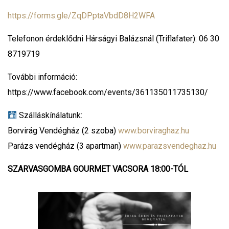
https://forms.gle/ZqDPptaVbdD8H2WFA
Telefonon érdeklődni Hárságyi Balázsnál (Triflafater): 06 30
8719719
További információ:
https://www.facebook.com/events/361135011735130/
Szálláskínálatunk:
Borvirág Vendégház (2 szoba)
www.borviraghaz.hu
Parázs vendégház (3 apartman)
www.parazsvendeghaz.hu
SZARVASGOMBA GOURMET VACSORA 18:00-TÓL