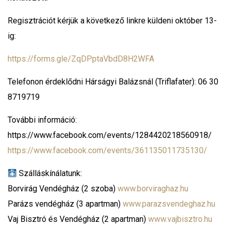
Regisztrációt kérjük a következő linkre küldeni október 13-
ig:
https://forms.gle/ZqDPptaVbdD8H2WFA
Telefonon érdeklődni Hárságyi Balázsnál (Triflafater): 06 30
8719719
További információ:
https://www.facebook.com/events/1284420218560918/
https://www.facebook.com/events/361135011735130/
Szálláskínálatunk:
Borvirág Vendégház (2 szoba)
www.borviraghaz.hu
Parázs vendégház (3 apartman)
www.parazsvendeghaz.hu
Vaj Bisztró és Vendégház (2 apartman)
www.vajbisztro.hu