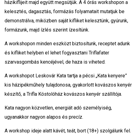
házikiflijeit majd együtt megsütjük. A 4 órás workshopon a
kelesztés, dagasztás, formázás folyamatait mutatjuk be
demonstrálva, miközben saját kifliket kelesztünk, gyúrunk,
formázunk, majd ízlés szerint ízesítünk.
A workshopon minden eszközt biztosítunk, receptet adunk
és kifliket helyben el lehet fogyasztani Triflafater
szarvasgombás kencéjével, de haza is viheted.
A workshopot Leskovár Kata tartja a pécsi „Kata kenyere”
kis házipékműhely tulajdonosa, gyakorlott kovászos kenyér
készítő, a Trifla Kóstolóház kovászos kenyér szállítója.
Kata nagyon közvetlen, energiát adó személyiség,
ugyanakkor nagyon alapos és precíz.
A workshop ideje alatt kávét, teát, bort (18+) szolgálunk fel.