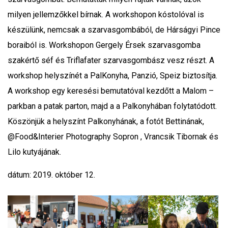
milyen jellemzőkkel bírnak. A workshopon kóstolóval is
készülünk, nemcsak a szarvasgombából, de Hárságyi Pince
boraiból is. Workshopon Gergely Érsek szarvasgomba
szakértő séf és Triflafater szarvasgombász vesz részt. A
workshop helyszínét a PalKonyha, Panzió, Speiz biztosítja.
A workshop egy keresési bemutatóval kezdőtt a Malom –
parkban a patak parton, majd a a Palkonyhában folytatódott.
Köszönjük a helyszínt Palkonyhának, a fotót Bettinának,
@Food&Interier Photography Sopron , Vrancsik Tibornak és
Lilo kutyájának.
dátum: 2019. október 12.