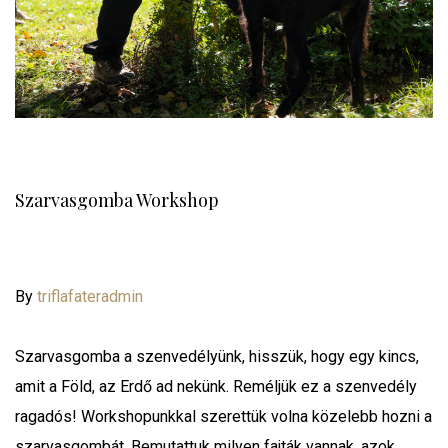
Szarvasgomba Workshop
By
triflafateradmin
Szarvasgomba a szenvedélyünk, hisszük, hogy egy kincs,
amit a Föld, az Erdő ad nekünk. Reméljük ez a szenvedély
ragadós! Workshopunkkal szerettük volna közelebb hozni a
szarvasgombát. Bemutattuk milyen fajták vannak, azok