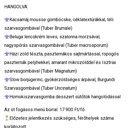
HANGOLVA:
Kacsamáj mousse gömböcske, céklatextúrákkal, téli
szarvasgombával (Tuber Brumale)
Beluga lencskrém leves, szalonna morzsával,
nagyspórás szarvasgombával (Tuber macrosporum)
Házi zöld tészta, paszternákos sajtmártással, ropogós
paszternák pelyhekkel, amarant mikrozölddel és Isztriai
szarvasgombával (Tuber Magnatum)
Slow borjúgerinc, gyökérzöldséges árpával, Burgundi
Szarvasgombával (Tuber Uncinatum)
Homokiszarvasgomba desszert sütőtök hangolódással
Az öt fogásos menü borral: 17.900 Ft/fő.
Előzetes jelentkezés szükséges, férőhelyek száma
korlátozott.