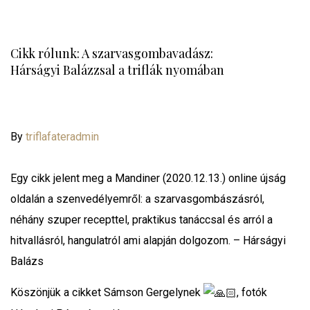
Cikk rólunk: A szarvasgombavadász:
Hárságyi Balázzsal a triflák nyomában
By
triflafateradmin
Egy cikk jelent meg a Mandiner (2020.12.13.) online újság
oldalán a szenvedélyemről: a szarvasgombászásról,
néhány szuper recepttel, praktikus tanáccsal és arról a
hitvallásról, hangulatról ami alapján dolgozom. – Hárságyi
Balázs
Köszönjük a cikket Sámson Gergelynek
, fotók