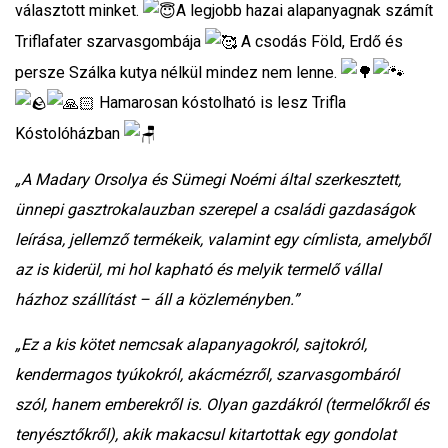
választott minket.
A legjobb hazai alapanyagnak számít
Triflafater szarvasgombája
A csodás Föld, Erdő és
persze Szálka kutya nélkül mindez nem lenne.
Hamarosan kóstolható is lesz Trifla
Kóstolóházban
„A Madary Orsolya és Sümegi Noémi által szerkesztett,
ünnepi gasztrokalauzban szerepel a családi gazdaságok
leírása, jellemző termékeik, valamint egy címlista, amelyből
az is kiderül, mi hol kapható és melyik termelő vállal
házhoz szállítást – áll a közleményben.”
„Ez a kis kötet nemcsak alapanyagokról, sajtokról,
kendermagos tyúkokról, akácmézről, szarvasgombáról
szól, hanem emberekről is. Olyan gazdákról (termelőkről és
tenyésztőkről), akik makacsul kitartottak egy gondolat